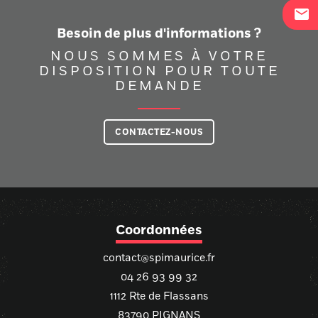
mail
Besoin de plus d'informations ?
NOUS SOMMES À VOTRE
DISPOSITION POUR TOUTE
DEMANDE
CONTACTEZ-NOUS
Coordonnées
contact@spimaurice.fr
04 26 93 99 32
1112 Rte de Flassans
83790 PIGNANS