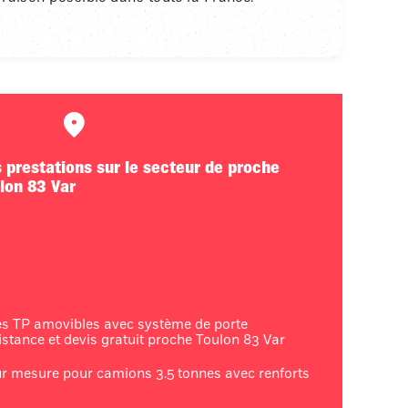
 prestations sur le secteur de proche
lon 83 Var
es TP amovibles avec système de porte
istance et devis gratuit proche Toulon 83 Var
ur mesure pour camions 3.5 tonnes avec renforts