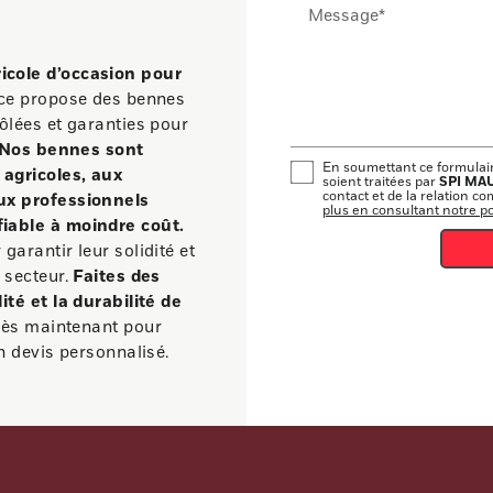
Message*
cole d’occasion pour
ce propose des bennes
ôlées et garanties pour
Nos bennes sont
En soumettant ce formulaire
 agricoles, aux
SPI MA
soient traitées par
contact et de la relation c
ux professionnels
plus en consultant notre pol
iable à moindre coût.
arantir leur solidité et
 secteur.
Faites des
té et la durabilité de
ès maintenant pour
n devis personnalisé.