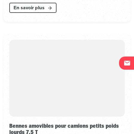
En savoir plus
mail
Bennes amovibles pour camions petits poids
lourds 7.5 T